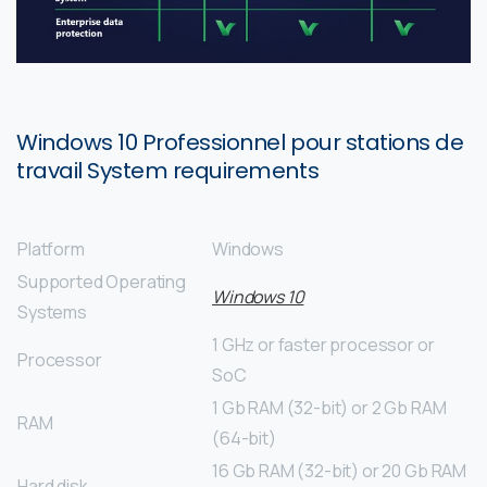
Windows 10
Professionnel pour stations de
travail
System requirements
Platform
Windows
Supported Operating
Windows 10
Systems
1 GHz or faster processor or
Processor
SoC
1 Gb RAM (32-bit) or 2 Gb RAM
RAM
(64-bit)
16 Gb RAM (32-bit) or 20 Gb RAM
Hard disk