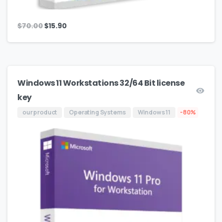
$
70.00
$
15.90
Windows 11 Workstations 32/64 Bit license
key
our product
Operating Systems
Windows 11
-80%