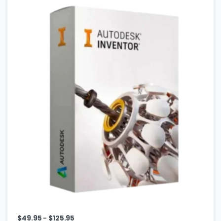
–
$
49.95
$
125.95