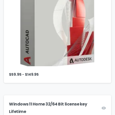
–
$
59.95
$
149.95
Windows 11 Home 32/64 Bit license key
Lifetime